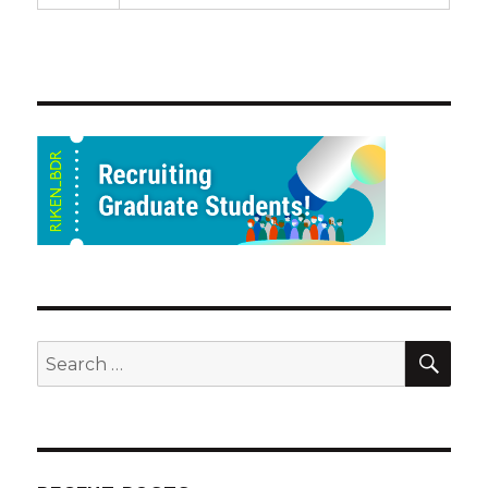
SEA
Search
for: