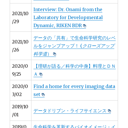
Interview: Dr. Onami from the
2021/10
Laboratory for Developmental
/29
Dynamic, RIKEN BDR
データの「共有」で生命科学研究のレベ
2021/10
ルをジャンプアップ！ (
クローズアップ
/26
科学道
）
2020/0
【理研が語る／科学の中身】料理とＤＮ
9/25
Ａ
2020/0
Find a home for every imaging data
3/02
set
2019/10
データドリブン・ライフサイエンス
/01
2019/0
生命科学を革新するバイオイメージ・イ