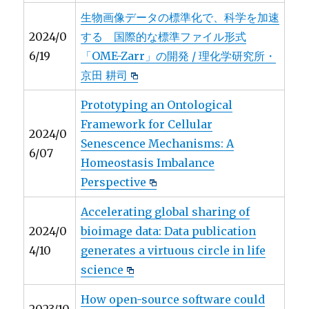
生物画像データの標準化で、科学を加速
2024/0
する 国際的な標準ファイル形式
6/19
「OME-Zarr」の開発 / 理化学研究所・
京田 耕司
Prototyping an Ontological
Framework for Cellular
2024/0
Senescence Mechanisms: A
6/07
Homeostasis Imbalance
Perspective
Accelerating global sharing of
2024/0
bioimage data: Data publication
4/10
generates a virtuous circle in life
science
How open-source software could