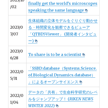
2023/10
finally get the world’s microscopes
/02
speaking the same language
生体組織の立体モデルをぐりぐり動かせ
2023/0
る・時間変化を観察できるビューア
7/07
「QTBD5Viewer」 (開発者インタビュ
ー)
2023/0
To share is to be a scientist
6/28
「SSBD:database（Systems.Science.
2022/0
of.Biological.Dynamics.database）
5/31
」によるオープンサイエンス
データの「共有」で生命科学研究のレベ
2022/0
ルをジャンプアップ！ (
RIKEN NEWS
1/04
WINTER 2022
)